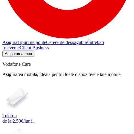
Asigură
Tipuri de polițe
Cerere de despăgubire
Întrebări
frecvente
Client Business
Asigurarea mea
Vodafone Care
Asigurarea mobilă, ideală pentru toate dispozitivele tale mobile
Telefon
de la 2.50€/lună.